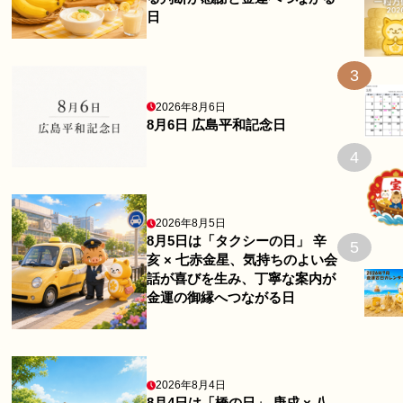
日
3
2026年8月6日
8月6日 広島平和記念日
4
2026年8月5日
8月5日は「タクシーの日」 辛
5
亥 × 七赤金星、気持ちのよい会
話が喜びを生み、丁寧な案内が
金運の御縁へつながる日
2026年8月4日
8月4日は「橋の日」 庚戌 × 八