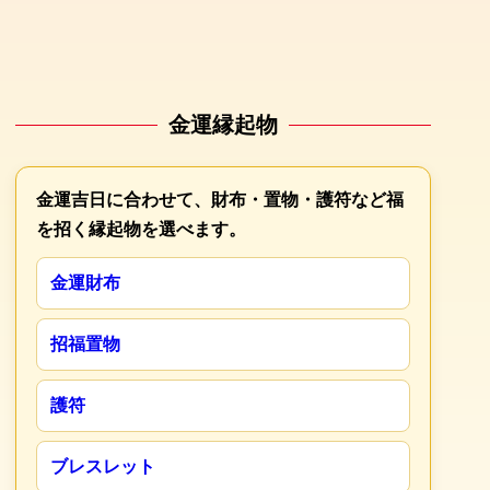
金運縁起物
金運吉日に合わせて、財布・置物・護符など福
を招く縁起物を選べます。
金運財布
招福置物
護符
ブレスレット