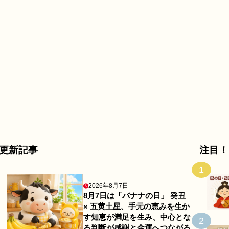
更新記事
注目！
1
2026年8月7日
8月7日は「バナナの日」 癸丑
× 五黄土星、手元の恵みを生か
す知恵が満足を生み、中心とな
2
る判断が感謝と金運へつながる