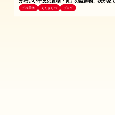
かわいい干支の置物「寅」の縁起物、我が家
招福置物
えんぎもの
ブログ