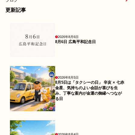
ブログ
更新記事
2026年8月6日
8月6日 広島平和記念日
2026年8月5日
8月5日は「タクシーの日」 辛亥 × 七赤
金星、気持ちのよい会話が喜びを生
み、丁寧な案内が金運の御縁へつなが
る日
2026年8月4日