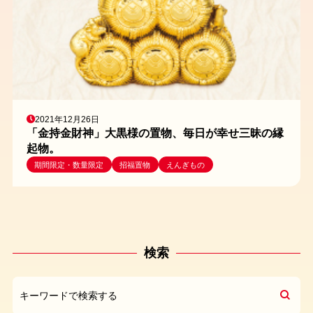
2021年12月26日
「金持金財神」大黒様の置物、毎日が幸せ三昧の縁
起物。
期間限定・数量限定
招福置物
えんぎもの
検索