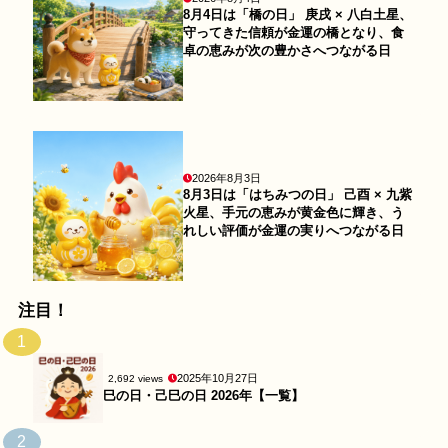
8月4日は「橋の日」 庚戌 × 八白土星、
守ってきた信頼が金運の橋となり、食
卓の恵みが次の豊かさへつながる日
2026年8月3日
8月3日は「はちみつの日」 己酉 × 九紫
火星、手元の恵みが黄金色に輝き、う
れしい評価が金運の実りへつながる日
注目！
1
2025年10月27日
2,692 views
巳の日・己巳の日 2026年【一覧】
2