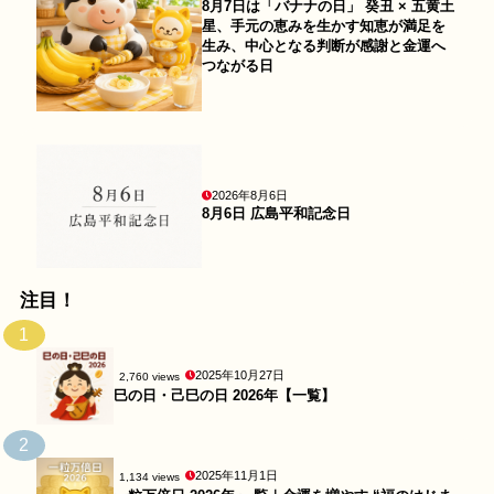
8月7日は「バナナの日」 癸丑 × 五黄土
星、手元の恵みを生かす知恵が満足を
生み、中心となる判断が感謝と金運へ
つながる日
2026年8月6日
8月6日 広島平和記念日
注目！
1
2025年10月27日
2,760 views
巳の日・己巳の日 2026年【一覧】
2
2025年11月1日
1,134 views