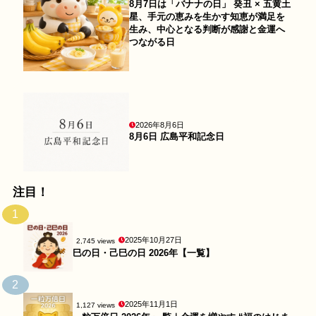
8月7日は「バナナの日」 癸丑 × 五黄土
星、手元の恵みを生かす知恵が満足を
生み、中心となる判断が感謝と金運へ
つながる日
2026年8月6日
8月6日 広島平和記念日
注目！
1
2025年10月27日
2,745 views
巳の日・己巳の日 2026年【一覧】
2
2025年11月1日
1,127 views