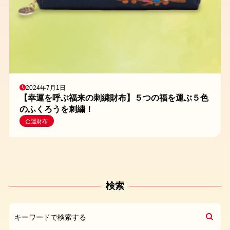
2024年7月1日
【幸運を呼ぶ福来の刺繍財布】５つの福を運ぶ５色
のふくろうを刺繍！
金運財布
検索