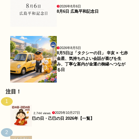
2026年8月6日
8月6日 広島平和記念日
2026年8月5日
8月5日は「タクシーの日」 辛亥 × 七赤
金星、気持ちのよい会話が喜びを生
み、丁寧な案内が金運の御縁へつなが
る日
注目！
1
2025年10月27日
2,744 views
巳の日・己巳の日 2026年【一覧】
2