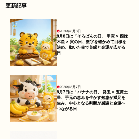
更新記事
2026年8月8日
8月8日は「そろばんの日」 甲寅 × 四緑
木星 × 寅の日、数字を確かめて目標を
決め、動いた先で良縁と金運が広がる
日
2026年8月7日
8月7日は「バナナの日」 癸丑 × 五黄土
星、手元の恵みを生かす知恵が満足を
生み、中心となる判断が感謝と金運へ
つながる日