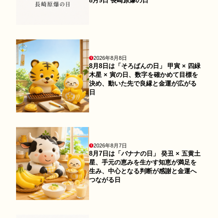
8月9日 長崎原爆の日
2026年8月8日
8月8日は「そろばんの日」 甲寅 × 四緑
木星 × 寅の日、数字を確かめて目標を
決め、動いた先で良縁と金運が広がる
日
2026年8月7日
8月7日は「バナナの日」 癸丑 × 五黄土
星、手元の恵みを生かす知恵が満足を
生み、中心となる判断が感謝と金運へ
つながる日