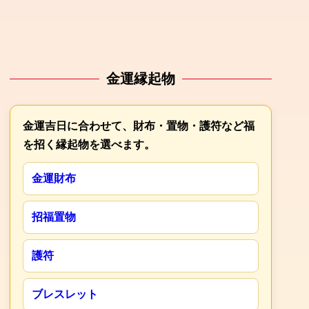
金運縁起物
金運吉日に合わせて、財布・置物・護符など福
を招く縁起物を選べます。
金運財布
招福置物
護符
ブレスレット