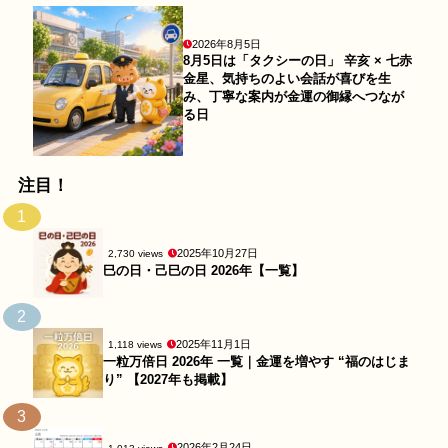
2026年8月5日
8月5日は「タクシーの日」 辛亥 × 七赤
金星、気持ちのよい会話が喜びを生
み、丁寧な案内が金運の御縁へつなが
る日
注目！
1
2025年10月27日
2,730 views
巳の日・己巳の日 2026年【一覧】
2
2025年11月1日
1,118 views
一粒万倍日 2026年 一覧｜金運を増やす “福のはじま
り” 【2027年も掲載】
3
2026年2月24日