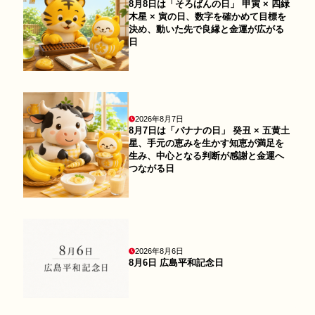
8月8日は「そろばんの日」 甲寅 × 四緑
木星 × 寅の日、数字を確かめて目標を
決め、動いた先で良縁と金運が広がる
日
2026年8月7日
8月7日は「バナナの日」 癸丑 × 五黄土
星、手元の恵みを生かす知恵が満足を
生み、中心となる判断が感謝と金運へ
つながる日
2026年8月6日
8月6日 広島平和記念日