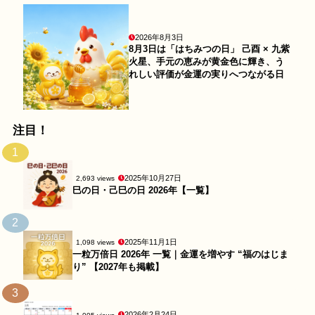
2026年8月3日
8月3日は「はちみつの日」 己酉 × 九紫
火星、手元の恵みが黄金色に輝き、う
れしい評価が金運の実りへつながる日
注目！
1
2025年10月27日
2,693 views
巳の日・己巳の日 2026年【一覧】
2
2025年11月1日
1,098 views
一粒万倍日 2026年 一覧｜金運を増やす “福のはじま
り” 【2027年も掲載】
3
2026年2月24日