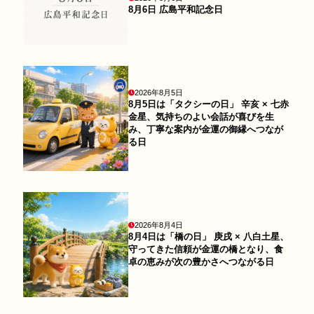
8月6日 広島平和記念日
2026年8月5日
8月5日は「タクシーの日」 辛亥 × 七赤
金星、気持ちのよい会話が喜びを生
み、丁寧な案内が金運の御縁へつなが
る日
2026年8月4日
8月4日は「橋の日」 庚戌 × 八白土星、
守ってきた信頼が金運の橋となり、食
卓の恵みが次の豊かさへつながる日