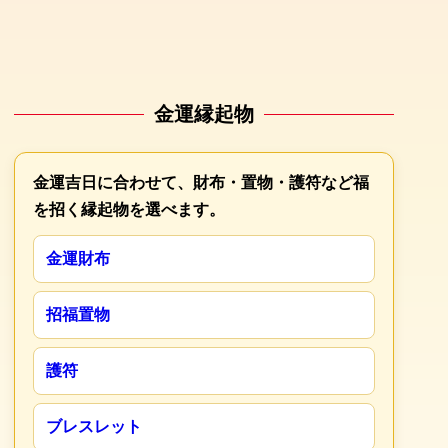
金運縁起物
金運吉日に合わせて、財布・置物・護符など福
を招く縁起物を選べます。
金運財布
招福置物
護符
ブレスレット