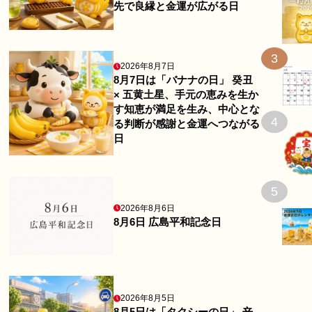
先で良縁と金運が広がる日
3
2026年8月7日
8月7日は「バナナの日」 癸丑
× 五黄土星、手元の恵みを生か
す知恵が満足を生み、中心とな
4
る判断が感謝と金運へつながる
日
5
2026年8月6日
8月6日 広島平和記念日
2026年8月5日
8月5日は「タクシーの日」 辛