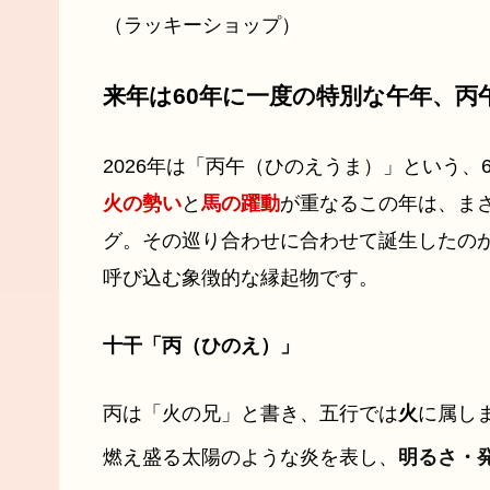
（ラッキーショップ）
来年は60年に一度の特別な午年、丙
2026年は「丙午（ひのえうま）」という
火の勢い
と
馬の躍動
が重なるこの年は、ま
グ。その巡り合わせに合わせて誕生したの
呼び込む象徴的な縁起物です。
十干「丙（ひのえ）」
丙は「火の兄」と書き、五行では
火
に属し
燃え盛る太陽のような炎を表し、
明るさ・