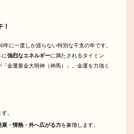
午！
、60年に一度しか巡らない特別な干支の年です。
さに
強烈なエネルギー
に満たされるタイミン
が「金運黄金大明神（神馬）」。金運を力強く
ます。
発展・情熱・外へ広がる力
を象徴します。