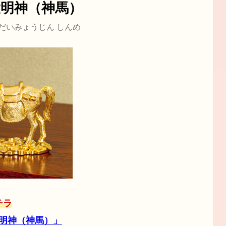
大明神（神馬）
だいみょうじん しんめ
チラ
明神（神馬）」