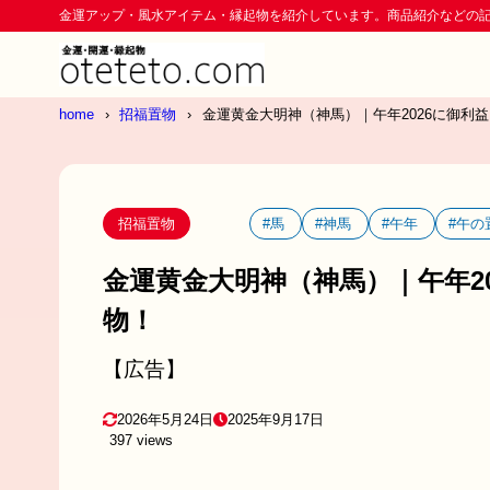
金運アップ・風水アイテム・縁起物を紹介しています。商品紹介などの
home
招福置物
金運黄金大明神（神馬）｜午年2026に御利
招福置物
#馬
#神馬
#午年
#午の
金運黄金大明神（神馬）｜午年2
物！
【広告】
2026年5月24日
2025年9月17日
397 views