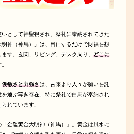
使いとして神聖視され、祭礼に奉納されてきた
大明神（神馬）」は、目にするだけで財福を想
します。玄関、リビング、デスク周り、
どこに
す。
。
俊敏さと力強さ
は、古来より人々が願いを託
意を運ぶ尊き存在。特に祭礼で白馬が奉納され
えられています。
の「金運黄金大明神（神馬）」。黄金は風水に