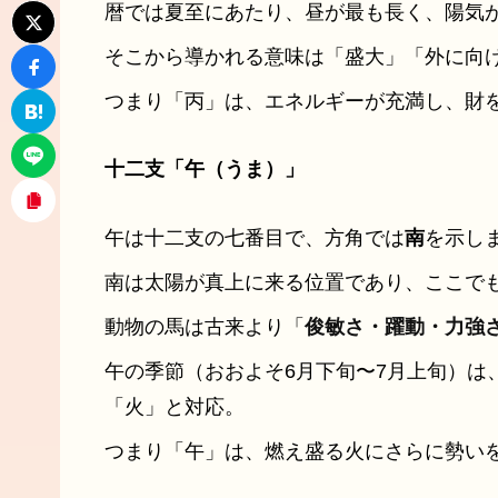
暦では夏至にあたり、昼が最も長く、陽気
そこから導かれる意味は「盛大」「外に向
つまり「丙」は、エネルギーが充満し、財
十二支「午（うま）」
午は十二支の七番目で、方角では
南
を示し
南は太陽が真上に来る位置であり、ここで
動物の馬は古来より「
俊敏さ・躍動・力強
午の季節（おおよそ6月下旬〜7月上旬）は
「火」と対応。
つまり「午」は、燃え盛る火にさらに勢い