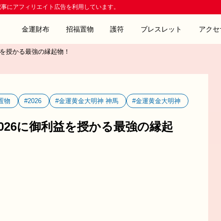
記事にアフィリエイト広告を利用しています。
金運財布
招福置物
護符
ブレスレット
アクセ
益を授かる最強の縁起物！
置物
#2026
#金運黄金大明神 神馬
#金運黄金大明神
026に御利益を授かる最強の縁起