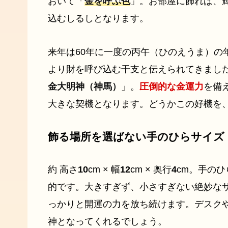
おいて「
金を呼ぶ色
」。お部屋に飾れば、
込むしるしとなります。
来年は60年に一度の丙午（ひのえうま）の
より財を呼び込む干支と伝えられてきまし
金大明神（神馬）
」。
圧倒的な金運力
を備
大きな契機となります。どうかこの好機を
飾る場所を選ばない手のひらサイズ
約 高さ
10
cm × 幅
12
cm × 奥行
4
cm。手の
的です。大きすぎず、小さすぎない絶妙な
っかりと開運の力を放ち続けます。デスク
神となってくれるでしょう。