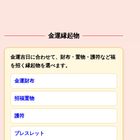
金運縁起物
金運吉日に合わせて、財布・置物・護符など福
を招く縁起物を選べます。
金運財布
招福置物
護符
ブレスレット