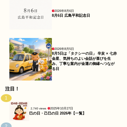
2026年8月6日
8月6日 広島平和記念日
2026年8月5日
8月5日は「タクシーの日」 辛亥 × 七赤
金星、気持ちのよい会話が喜びを生
み、丁寧な案内が金運の御縁へつなが
る日
注目！
1
2025年10月27日
2,740 views
巳の日・己巳の日 2026年【一覧】
2