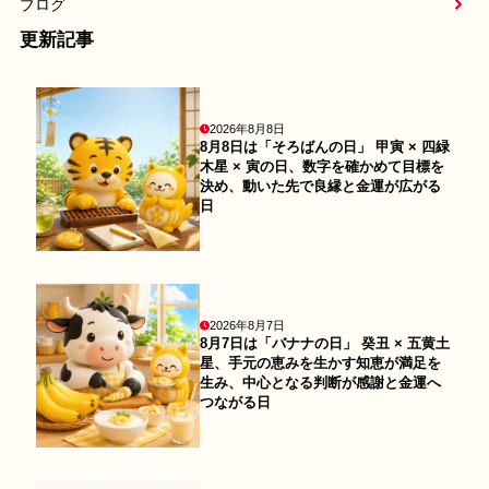
ブログ
更新記事
2026年8月8日
8月8日は「そろばんの日」 甲寅 × 四緑
木星 × 寅の日、数字を確かめて目標を
決め、動いた先で良縁と金運が広がる
日
2026年8月7日
8月7日は「バナナの日」 癸丑 × 五黄土
星、手元の恵みを生かす知恵が満足を
生み、中心となる判断が感謝と金運へ
つながる日