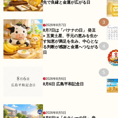
先で良縁と金運が広がる日
3
2026年8月7日
8月7日は「バナナの日」 癸丑
× 五黄土星、手元の恵みを生か
す知恵が満足を生み、中心とな
4
る判断が感謝と金運へつながる
日
5
2026年8月6日
8月6日 広島平和記念日
2026年8月5日
8月5日は「タクシーの日」 辛