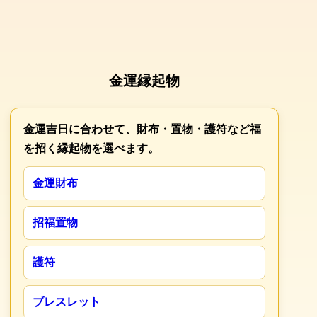
金運縁起物
金運吉日に合わせて、財布・置物・護符など福
を招く縁起物を選べます。
金運財布
招福置物
護符
ブレスレット