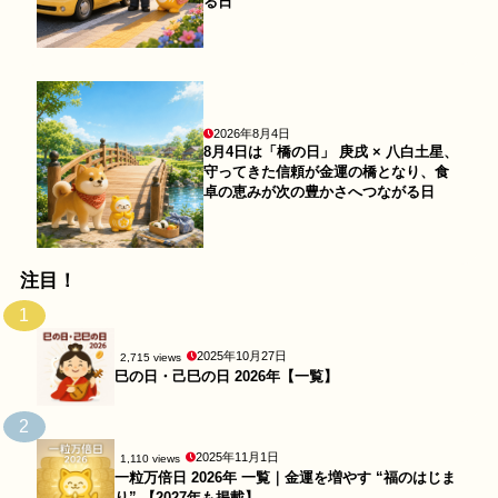
る日
2026年8月4日
8月4日は「橋の日」 庚戌 × 八白土星、
守ってきた信頼が金運の橋となり、食
卓の恵みが次の豊かさへつながる日
注目！
1
2025年10月27日
2,715 views
巳の日・己巳の日 2026年【一覧】
2
2025年11月1日
1,110 views
一粒万倍日 2026年 一覧｜金運を増やす “福のはじま
り” 【2027年も掲載】