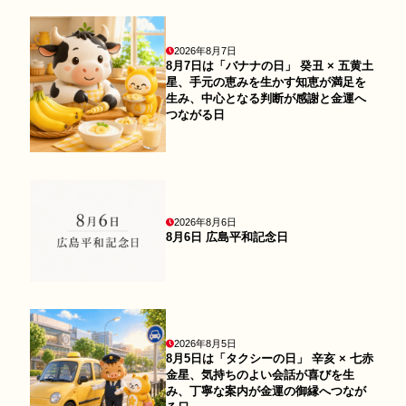
2026年8月7日
8月7日は「バナナの日」 癸丑 × 五黄土
星、手元の恵みを生かす知恵が満足を
生み、中心となる判断が感謝と金運へ
つながる日
2026年8月6日
8月6日 広島平和記念日
2026年8月5日
8月5日は「タクシーの日」 辛亥 × 七赤
金星、気持ちのよい会話が喜びを生
み、丁寧な案内が金運の御縁へつなが