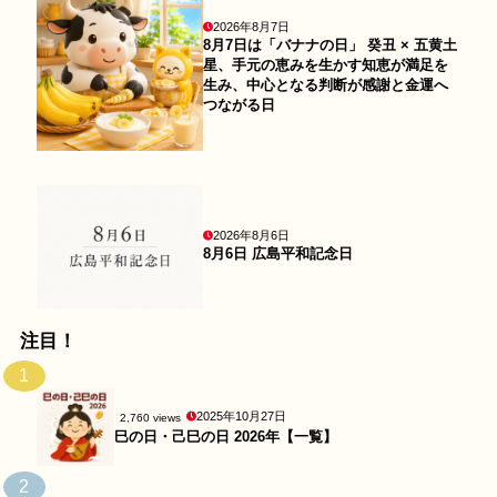
2026年8月7日
8月7日は「バナナの日」 癸丑 × 五黄土
星、手元の恵みを生かす知恵が満足を
生み、中心となる判断が感謝と金運へ
つながる日
2026年8月6日
8月6日 広島平和記念日
注目！
1
2025年10月27日
2,760 views
巳の日・己巳の日 2026年【一覧】
2