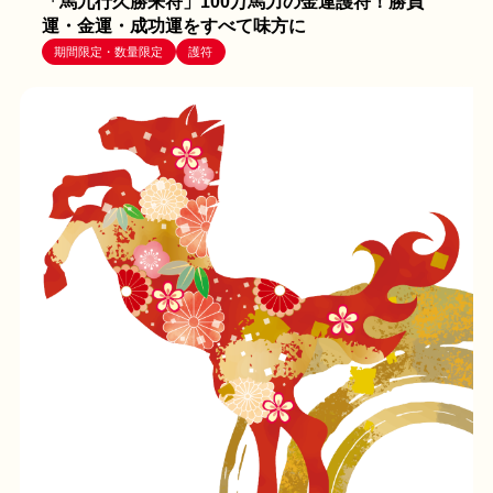
「馬九行久勝来符」100万馬力の金運護符！勝負
運・金運・成功運をすべて味方に
期間限定・数量限定
護符