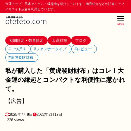
金運アップ・風水アイテム・縁起物を紹介しています。商品紹介などの記事にアフ
ィリエイト広告を利用しています。
MENU
期間限定・数量限定
金運財布
ブログ
#二つ折り
#ファスナータイプ
#レビュー
#黄虎發財財布
私が購入した「黄虎發財財布」はコレ！大
金運の縁起とコンパクトな利便性に惹かれ
て。
【広告】
2025年7月9日
2022年2月17日
228 views