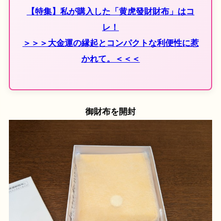
【特集】私が購入した「黄虎發財財布」はコ
レ！
＞＞＞大金運の縁起とコンパクトな利便性に惹
かれて。＜＜＜
御財布を開封