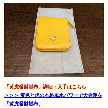
「黄虎發財財布」詳細・入手はこちら
＞＞＞ 黄色と虎の本格風水パワーで大金運を
「黄虎發財財布」