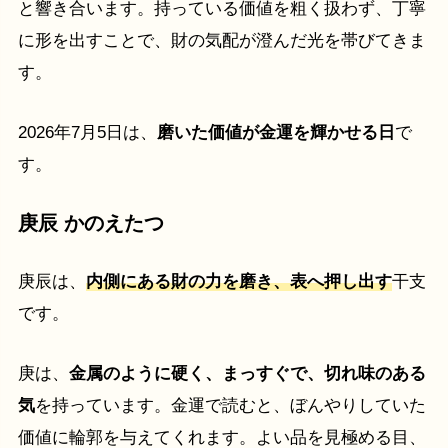
と響き合います。持っている価値を粗く扱わず、丁寧
に形を出すことで、財の気配が澄んだ光を帯びてきま
す。
2026年7月5日は、
磨いた価値が金運を輝かせる日
で
す。
庚辰 かのえたつ
庚辰は、
内側にある財の力を磨き、表へ押し出す
干支
です。
庚は、
金属のように硬く、まっすぐで、切れ味のある
気
を持っています。金運で読むと、ぼんやりしていた
価値に輪郭を与えてくれます。よい品を見極める目、