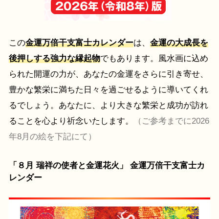
この
金運万倍干支富士カレンダー
は、
金運の大成長を
後押しする強力な縁起物
でもあります。風水画に込め
られた開運の力が、あなたの金運をさらに引き寄せ、
豊かな繁栄に満ちた日々を過ごせるように導いてくれ
るでしょう。あなたに、より大きな繁栄と成功が訪れ
ることを心より祈念いたします。
（ご参考までに2026
年8月の絵を下記にて）
「８月 瑞祥の使者と金運花火」 金運万倍干支富士カ
レンダー