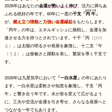
2026年はあなたの
金運が勢いよく伸び
、活力に満ちあ
ひのえうま
ふれる絶好の年です。60年に一度の
干支「
丙午
」
が、
燃え立つ情熱
と
力強い金運縁起
をもたらします。
「丙午」の年は、エネルギッシュに挑戦し、金運を加
速させる力を持つとされています。十干「丙
（ひの
え）
」は太陽の明るさや発展を象徴し、十二支「午
（うま）
」は俊敏さと躍動を表し、繁栄を導く干支で
す。
2026年は九星気学において
「一白水星」
の年にあたり
ます。一白水星は柔軟さや知恵を象徴し、干支「丙
午」と響き合う年です。水が形を変えて広がるよう
に、工夫や交流が金運を引き寄せ、さらなる発展へと
つながる一年でもあります。