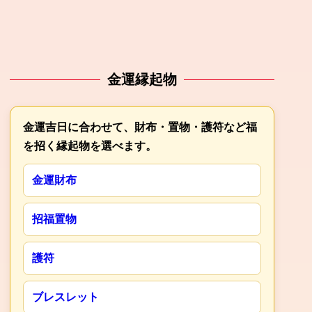
金運縁起物
金運吉日に合わせて、財布・置物・護符など福
を招く縁起物を選べます。
金運財布
招福置物
護符
ブレスレット