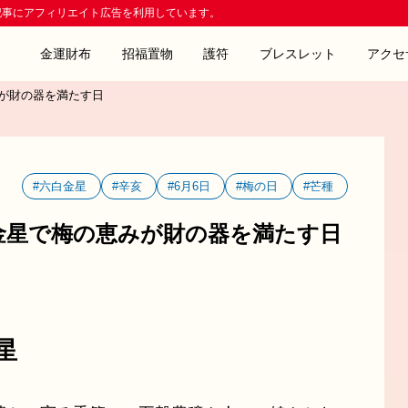
記事にアフィリエイト広告を利用しています。
金運財布
招福置物
護符
ブレスレット
アクセ
みが財の器を満たす日
#六白金星
#辛亥
#6月6日
#梅の日
#芒種
白金星で梅の恵みが財の器を満たす日
星