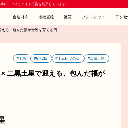
記事にアフィリエイト広告を利用しています。
金運財布
招福置物
護符
ブレスレット
アクセ
で迎える、包んだ福が金運を育てる日
#丁未
#6月2日
#オムレツの日
#二黒土星
 × 二黒土星で迎える、包んだ福が
星