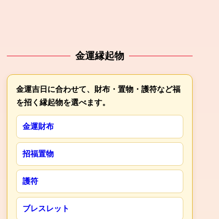
金運縁起物
金運吉日に合わせて、財布・置物・護符など福
を招く縁起物を選べます。
金運財布
招福置物
護符
ブレスレット