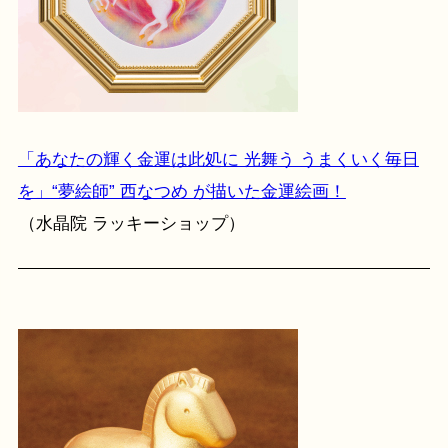
「あなたの輝く金運は此処に 光舞う うまくいく毎日
を」“夢絵師” 西なつめ が描いた金運絵画！
（水晶院 ラッキーショップ）