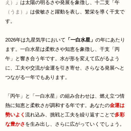
え）
」は太陽の明るさや発展を象徴し、十二支「午
（うま）
」は俊敏さと躍動を表し、繁栄を導く干支で
す。
2026年は九星気学において
「一白水星」
の年にあたり
ます。一白水星は柔軟さや知恵を象徴し、干支「丙
午」と響き合う年です。水が形を変えて広がるよう
に、工夫や交流が金運を引き寄せ、さらなる発展へと
つながる一年でもあります。
「丙午」と「一白水星」の組み合わせは、燃え立つ情
熱に知恵と柔軟さが調和する年です。あなたの
金運は
勢いよく
流れ込み、挑戦と工夫を繰り返すことで
多彩
な豊かさ
を生み出し、さらに広がっていくでしょう。