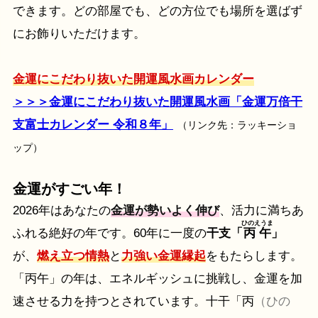
できます。どの部屋でも、どの方位でも場所を選ばず
にお飾りいただけます。
金運にこだわり抜いた開運風水画カレンダー
＞＞＞金運にこだわり抜いた開運風水画「金運万倍干
支富士カレンダー 令和８年」
（リンク先：ラッキーショ
ップ）
金運がすごい年！
2026年はあなたの
金運が勢いよく伸び
、活力に満ちあ
ひのえうま
ふれる絶好の年です。60年に一度の
干支「
丙午
」
が、
燃え立つ情熱
と
力強い金運縁起
をもたらします。
「丙午」の年は、エネルギッシュに挑戦し、金運を加
速させる力を持つとされています。十干「丙
（ひの