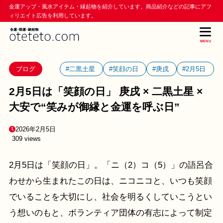
金運アップ・風水アイテム・縁起物を紹介しています。商品紹介などの記事にアフ
ィリエイト広告を利用しています。
MENU
ブログ
#二黒土星
#笑顔の日
#庚戌
#2月5日
2月5日は「笑顔の日」 庚戌 × 二黒土星 ×
大安で“笑みが御縁と金運を呼ぶ日”
2026年2月5日
309 views
2月5日は「笑顔の日」。「ニ（2）コ（5）」の語呂合
わせから生まれたこの日は、ニコニコと、いつも笑顔
でいることを大切にし、社会を明るくしていこうとい
う想いのもと、ボランティア団体の有志によって制定