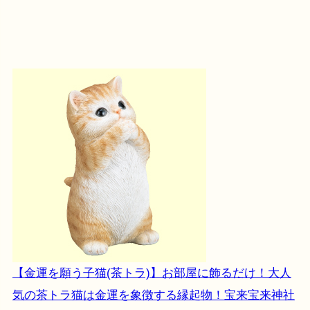
【金運を願う子猫(茶トラ)】お部屋に飾るだけ！大人
気の茶トラ猫は金運を象徴する縁起物！宝来宝来神社