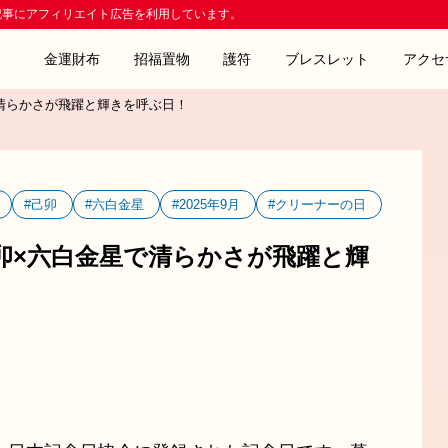
記事にアフィリエイト広告を利用しています。
金運財布
招福置物
護符
ブレスレット
アクセ
清らかさが飛躍と輝きを呼ぶ日！
#己卯
#六白金星
#2025年9月
#クリーナーの日
卯×六白金星で清らかさが飛躍と輝