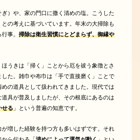
そぎ）や、家の門口に撒く清めの塩。こうした
」との考えに基づいています。年末の大掃除も
る行事。
掃除は衛生習慣にとどまらず、御縁や
。ほうきは「掃く」ことから厄を祓う象徴とさ
ました。雑巾や布巾は「手で直接磨く」ことで
清めの道具として扱われてきました。現代では
な道具が普及しましたが、その根底にあるのは
かせる
」という普遍の知恵です。
力が増した経験を持つ方も多いはずです。それ
来から伝わる「
清めによって運気が動く
」とい