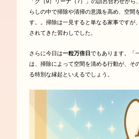
「ク（9）リーナ（7）」の語呂合わせから
らしの中で掃除や清掃の意識を高め、空間
す。。掃除は一見すると単なる家事ですが
されてきた習わしでした。
さらに今日は
一粒万倍日
でもあります。「
は、掃除によって空間を清める行動が、そ
る特別な縁起といえるでしょう。