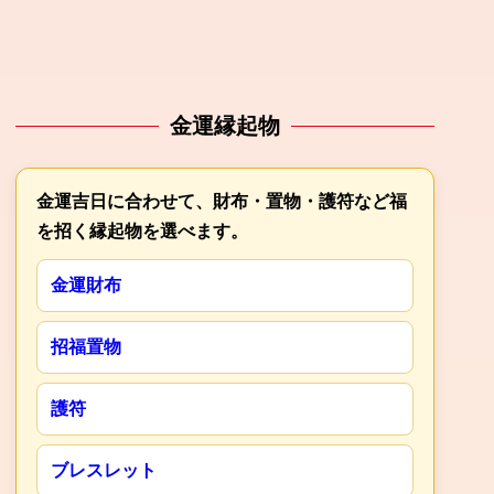
金運縁起物
金運吉日に合わせて、財布・置物・護符など福
を招く縁起物を選べます。
金運財布
招福置物
護符
ブレスレット