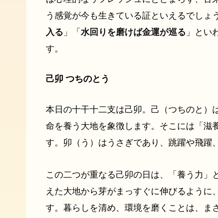
う感覚が今も生きている証といえるでしょ
入る
」「
水回りを磨けば金運が巡る
」とい
す。
己卯 つちのとう
本日の十干十二支は己卯。己（つちのと）
命を養う大地を象徴します。そこには「滋
す。卯（う）はうさぎであり、跳躍や飛躍
この二つが重なる己卯の日は、「養う力」
えた大地から芽がまっすぐに伸びるように
す。暮らしを清め、環境を磨くことは、ま