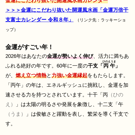
金運にこだわり抜いた開運風水画カレンダー
＞＞＞金運にこだわり抜いた開運風水画「金運万倍干
支富士カレンダー 令和８年」
（リンク先：ラッキーショ
ップ）
金運がすごい年！
2026年はあなたの
金運が勢いよく伸び
、活力に満ちあ
ひのえうま
ふれる絶好の年です。60年に一度の
干支「
丙午
」
が、
燃え立つ情熱
と
力強い金運縁起
をもたらします。
「丙午」の年は、エネルギッシュに挑戦し、金運を加
速させる力を持つとされています。十干「丙
（ひの
え）
」は太陽の明るさや発展を象徴し、十二支「午
（うま）
」は俊敏さと躍動を表し、繁栄を導く干支で
す。