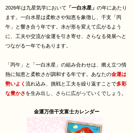
2026年は九星気学において
「一白水星」
の年にあたり
ます。一白水星は柔軟さや知恵を象徴し、干支「丙
午」と響き合う年です。水が形を変えて広がるよう
に、工夫や交流が金運を引き寄せ、さらなる発展へと
つながる一年でもあります。
「丙午」と「一白水星」の組み合わせは、燃え立つ情
熱に知恵と柔軟さが調和する年です。あなたの
金運は
勢いよく
流れ込み、挑戦と工夫を繰り返すことで
多彩
な豊かさ
を生み出し、さらに広がっていくでしょう。
金運万倍干支富士カレンダー