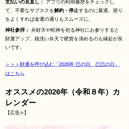
支払いの見直し：
アプリの利用履歴をチェックし
て、不要なサブスクを
解約・停止
するのに最適。巡り
をよくすれば金運の通りもスムーズに。
神社参拝：
弁財天や蛇神を祀る神社にお参りすると
財運アップ。銭洗い弁天で硬貨を清めるのも縁起が良
いです。
＞＞＞財運を呼び込む「2026年 巳の日、己巳の日」
はこちら
オススメの2026年（令和８年）カ
レンダー
【広告
】
※