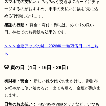
スマホでの支払い：
PayPayや交通系ICカードにチャ
ージするのがおすすめ。未来の支払いに福を“先に込
める”行動になります。
感謝の行動：
募金・寄付・御礼は、めぐりの良い
日。神社でのお賽銭も効果的です。
＞＞＞金運アップの鍵「2026年 一粒万倍日」はこち
ら
🐯 寅の日（4日・16日・28日）
御財布・現金：
新しい靴や鞄でお出かけし、御財布
を軽やかに使い始めると「出ても戻る」金運が動き出
します。
日常のお支払い：
PayPayやVisaタッチなど、いつも