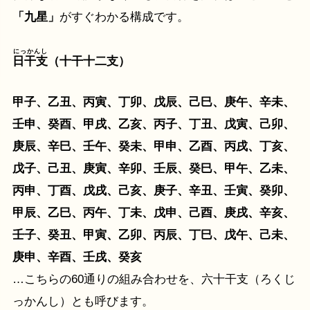
「九星」
がすぐわかる構成です。
にっかんし
日干支
（十干十二支）
甲子、乙丑、丙寅、丁卯、戊辰、己巳、庚午、辛未、
壬申、癸酉、甲戌、乙亥、丙子、丁丑、戊寅、己卯、
庚辰、辛巳、壬午、癸未、甲申、乙酉、丙戌、丁亥、
戊子、己丑、庚寅、辛卯、壬辰、癸巳、甲午、乙未、
丙申、丁酉、戊戌、己亥、庚子、辛丑、壬寅、癸卯、
甲辰、乙巳、丙午、丁未、戊申、己酉、庚戌、辛亥、
壬子、癸丑、甲寅、乙卯、丙辰、丁巳、戊午、己未、
庚申、辛酉、壬戌、癸亥
…こちらの60通りの組み合わせを、六十干支（ろくじ
っかんし）とも呼びます。