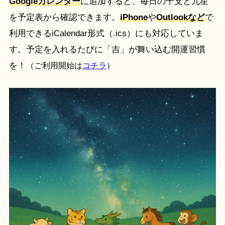
Googleカレンダー
に追加すると、毎日の干支と九星
を予定表から確認できます。
iPhone
や
Outlookなど
で
利用できるiCalendar形式（.ics）にも対応していま
す。予定を入れるたびに「吉」が舞い込む開運習慣
を！
（ご利用開始は
コチラ
）