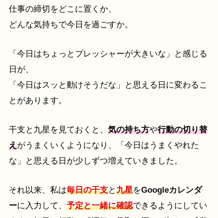
仕事の締切をどこに置くか、
どんな気持ちで今日を過ごすか。
「今日はちょっとプレッシャーが大きいな」と感じる
日が、
「今日はスッと動けそうだな」と思える日に変わるこ
とがあります。
干支と九星を見ておくと、
気の持ち方
や
行動の切り替
え
がうまくいくようになり、「今日はうまくやれた
な」と思える日が少しずつ増えていきました。
それ以来、私は
毎日の干支
と
九星
を
Googleカレンダ
ー
に入力して、
予定と一緒に確認
できるようにしてい