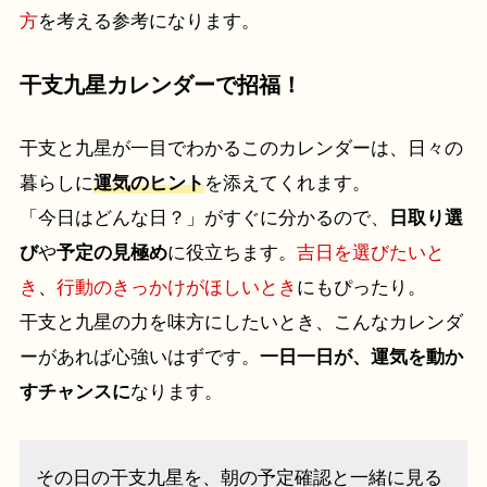
方
を考える参考になります。
干支九星カレンダーで招福！
干支と九星が一目でわかるこのカレンダーは、日々の
暮らしに
運気のヒント
を添えてくれます。
「今日はどんな日？」がすぐに分かるので、
日取り選
び
や
予定の見極め
に役立ちます。
吉日を選びたいと
き
、
行動のきっかけがほしいとき
にもぴったり。
干支と九星の力を味方にしたいとき、こんなカレンダ
ーがあれば心強いはずです。
一日一日が、運気を動か
すチャンスに
なります。
その日の干支九星を、朝の予定確認と一緒に見る