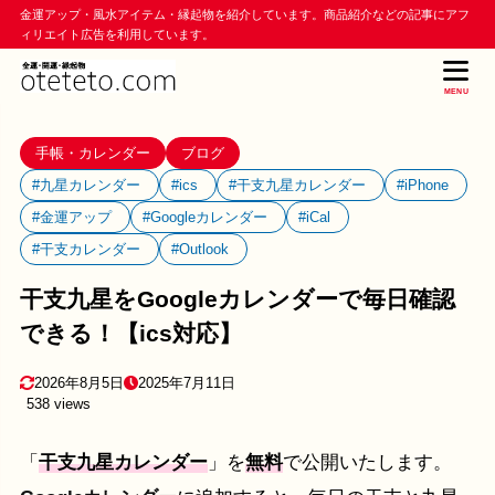
金運アップ・風水アイテム・縁起物を紹介しています。商品紹介などの記事にアフ
ィリエイト広告を利用しています。
MENU
手帳・カレンダー
ブログ
#九星カレンダー
#ics
#干支九星カレンダー
#iPhone
#金運アップ
#Googleカレンダー
#iCal
#干支カレンダー
#Outlook
干支九星をGoogleカレンダーで毎日確認
できる！【ics対応】
2026年8月5日
2025年7月11日
538 views
「
干支九星カレンダー
」を
無料
で公開いたします。