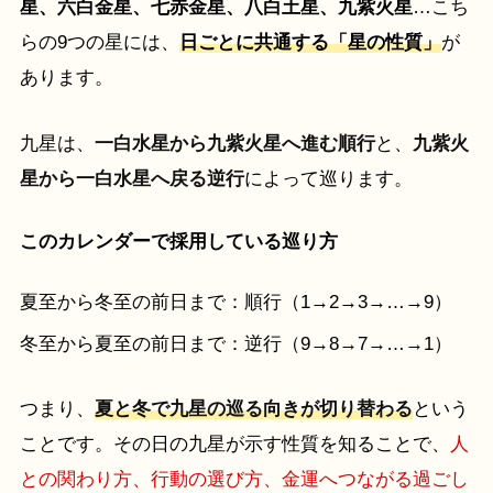
星、六白金星、七赤金星、八白土星、九紫火星
…こち
らの9つの星には、
日ごとに共通する「星の性質」
が
あります。
九星は、
一白水星から九紫火星へ進む順行
と、
九紫火
星から一白水星へ戻る逆行
によって巡ります。
このカレンダーで採用している巡り方
夏至から冬至の前日まで：順行（1→2→3→…→9）
冬至から夏至の前日まで：逆行（9→8→7→…→1）
つまり、
夏と冬で九星の巡る向きが切り替わる
という
ことです。その日の九星が示す性質を知ることで、
人
との関わり方、行動の選び方、金運へつながる過ごし