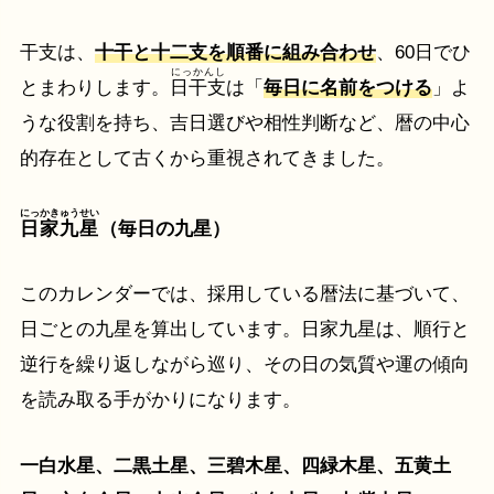
干支は、
十干と十二支を順番に組み合わせ
、60日でひ
にっかんし
とまわりします。
日干支
は「
毎日に名前をつける
」よ
うな役割を持ち、吉日選びや相性判断など、暦の中心
的存在として古くから重視されてきました。
にっかきゅうせい
日家九星
（毎日の九星）
このカレンダーでは、採用している暦法に基づいて、
日ごとの九星を算出しています。日家九星は、順行と
逆行を繰り返しながら巡り、その日の気質や運の傾向
を読み取る手がかりになります。
一白水星、二黒土星、三碧木星、四緑木星、五黄土