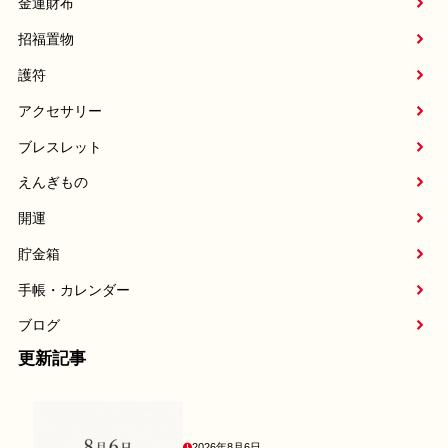
金運財布
招福置物
護符
アクセサリー
ブレスレット
えんぎもの
開運
貯金箱
手帳・カレンダー
ブログ
更新記事
2026年8月6日