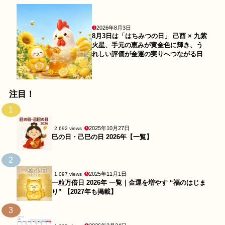
2026年8月3日
8月3日は「はちみつの日」 己酉 × 九紫
火星、手元の恵みが黄金色に輝き、う
れしい評価が金運の実りへつながる日
注目！
1
2025年10月27日
2,692 views
巳の日・己巳の日 2026年【一覧】
2
2025年11月1日
1,097 views
一粒万倍日 2026年 一覧｜金運を増やす “福のはじま
り” 【2027年も掲載】
3