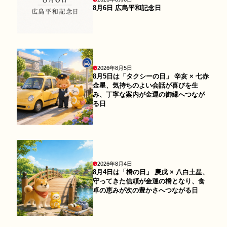
8月6日 広島平和記念日
2026年8月5日
8月5日は「タクシーの日」 辛亥 × 七赤
金星、気持ちのよい会話が喜びを生
み、丁寧な案内が金運の御縁へつなが
る日
2026年8月4日
8月4日は「橋の日」 庚戌 × 八白土星、
守ってきた信頼が金運の橋となり、食
卓の恵みが次の豊かさへつながる日